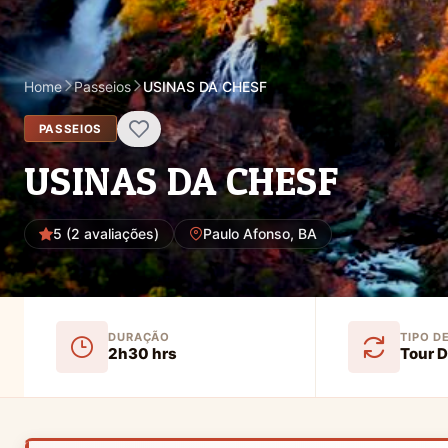
Home
Passeios
USINAS DA CHESF
PASSEIOS
USINAS DA CHESF
5 (2 avaliações)
Paulo Afonso, BA
DURAÇÃO
TIPO D
2h30 hrs
Tour D