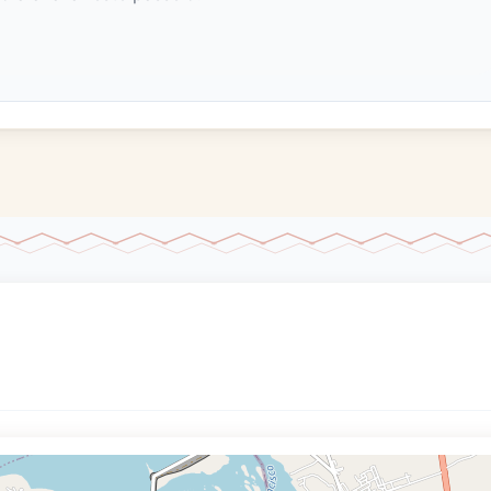
 início da construção da cidade e do Complexo
io São Francisco, com seus paredões de até 90 metros
ras e os jardins que humanizam a estrutura da
ção da primeira barragem em função da sua estrutura de
que a torna única como bacia de decantação e não
 III
 II e III há uma galeria subterrânea escavada na rocha,
cendo o cenário de um filme de ficção científica.