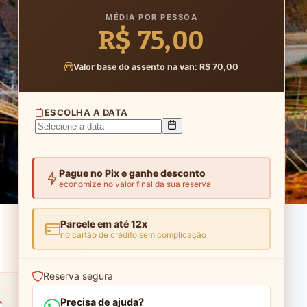
MÉDIA POR PESSOA
R$ 75,00
Valor base do assento na van: R$ 70,00
ESCOLHA A DATA
Pague no Pix e ganhe desconto
economize no valor final da sua reserva
Parcele em até 12x
no cartão de crédito sem complicação
Reserva segura
Precisa de ajuda?