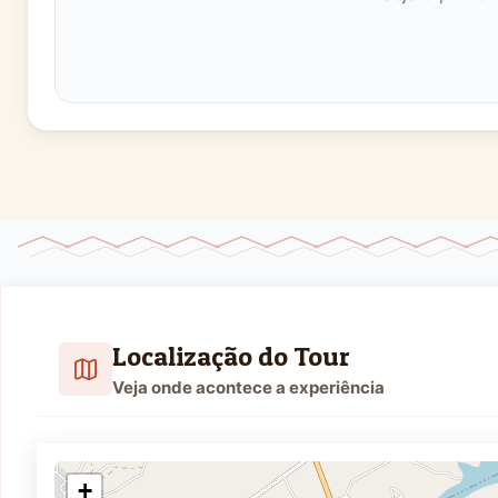
Neste local é apresentado uma parte da história do
Hidrelétrico.
2ª Parada: Drenos de areia
Possui mirantes de onde se pode ver o Cânion do R
de altura, a arquitetura com aproveitamento de ped
Barragem.
Neste local é apresentado o diferencial da constru
concreto, suas comportas e sistemas de drenagem, 
somente de acumulação.
Localização do Tour
Veja onde acontece a experiência
3ª Parada - Casa de Máquinas da Usina Paulo Afonso
No complexo hidroelétrico das usinas Paulo Afonso I,
onde se pode ver os geradores de energia, tudo pare
+